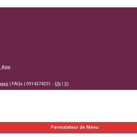
’ Asie
ages
| FAQs | 0914374251 -
EN
|
VI
Permutateur de Menu