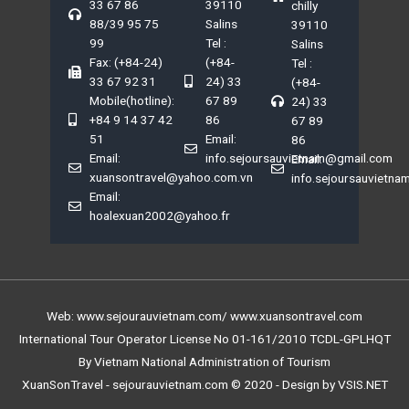
33 67 86
39110
chilly
88/39 95 75
Salins
39110
99
Tel :
Salins
Fax: (+84-24)
(+84-
Tel :
33 67 92 31
24) 33
(+84-
Mobile(hotline):
67 89
24) 33
+84 9 14 37 42
86
67 89
51
Email:
86
Email:
info.sejoursauvietnam@gmail.com
Email:
xuansontravel@yahoo.com.vn
info.sejoursauvietn
Email:
hoalexuan2002@yahoo.fr
Web: www.sejourauvietnam.com/ www.xuansontravel.com
International Tour Operator License No 01-161/2010 TCDL-GPLHQT
By Vietnam National Administration of Tourism
XuanSonTravel - sejourauvietnam.com © 2020 - Design by VSIS.NET