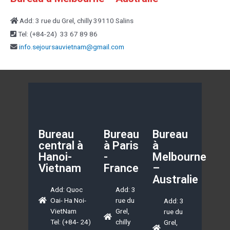
Add: 3 rue du Grel, chilly 39110 Salins
Tel: (+84-24) 33 67 89 86
info.sejoursauvietnam@
gmail.com
Bureau
Bureau
Bureau
central à
à Paris
à
Hanoi-
-
Melbourne
Vietnam
France
–
Australie
Add: Quoc
Add: 3
Oai- Ha Noi-
rue du
Add: 3
VietNam
Grel,
rue du
Tel: (+84- 24)
chilly
Grel,