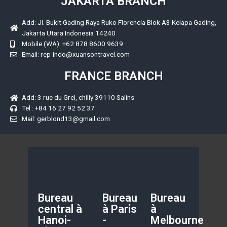
JAKARTA BRANCH
Add: Jl. Bukit Gading Raya Ruko Florencia Blok A3 Kelapa Gading,
Jakarta Utara Indonesia 14240
Mobile (WA): +62 878 8600 9639
Email: rep-indo@xuansontravel.com
FRANCE BRANCH
Add: 3 rue du Grel, chilly 39110 Salins
Tel : +84 16 27 92 52 37
Mail: gerblond13@gmail.com
Bureau
Bureau
Bureau
central à
à Paris
à
Hanoi-
-
Melbourne