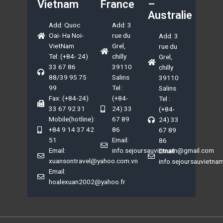
Vietnam
France
–
Australie
Add: Quoc
Add: 3
Oai- Ha Noi-
rue du
Add: 3
VietNam
Grel,
rue du
Tel: (+84- 24)
chilly
Grel,
33 67 86
39110
chilly
88/39 95 75
Salins
39110
99
Tel :
Salins
Fax: (+84-24)
(+84-
Tel :
33 67 92 31
24) 33
(+84-
Mobile(hotline):
67 89
24) 33
+84 9 14 37 42
86
67 89
51
Email:
86
Email:
info.sejoursauvietnam@gmail.com
Email:
xuansontravel@yahoo.com.vn
info.sejoursauvietn
Email:
hoalexuan2002@yahoo.fr