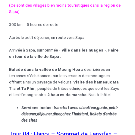
(Ce sont des villages bien moins touristiques dans la region de
Sapa)
300 km = 5 heures de route
Après le petit déjeuner, en route vers Sapa
Arrivée à Sapa, surnommée
« ville dans les nuages »
,
Faire
un tour de la
ville de Sapa .
Balade dans la vallée de Muong Hoa
à des rizières en
terrasses s’échelonnent sur les versants des montagnes,
offrant ainsi un paysage de velours.
Visite des hameaux Ma
Tra et Ta Phin
, peuplés de tribus ethniques que sont les Zays
et les H’mongs noirs.
2 heures de marche.
Nuit à l’hôtel
Services inclus:
transfert avec chauffeur,guide, petit-
déjeuner,déjeuner,
diner,chez l’habitant
, tickets d’entrée
des sites
Jour 04 : Hanoi – Sommet de Fanxifan –