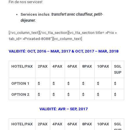
Fin de nos services!
Services inclus
:
transfert avec chauffeur, petit-
déjeuner
.
[/vc_column_text][/vc_tta_section][vc_tta_section title= »Prix »
tab_id= »Prixa6ed-8088″][vc_column_text]
VALIDITÉ: OCT, 2016 – MAR, 2017 & OCT, 2017 – MAR, 2018
HOTEL/PAX
2PAX
4PAX
6PAX
8PAX
10PAX
SGL
SUP
OPTION 1
$
$
$
$
$
$
OPTION 2
$
$
$
$
$
$
VALIDITÉ: AVR – SEP, 2017
HOTEL/PAX
2PAX
4PAX
6PAX
8PAX
10PAX
SGL
SUP