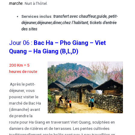
marche.
Nuit à l’hôtel.
Services inclus
:
transfert avec chauffeur,guide, petit-
déjeuner,déjeuner,
diner,chez l’habitant
, tickets d’entrée
des sites
Jour 06 :
Bac Ha – Pho Giang – Viet
Quang – Ha Giang (B,L,D)
200 Km = 5
heures de route
Après le petit-
déjeuner, vous
pouvez visiter le
marché de Bac Ha
(dimanche) avant
de prendre la
route pour Ha Giang en traversant Viet Quang, sculptées en
damiers de rizières et de terrasses. Les pentes cultivées
traditionnellement après brûlis sont peu à peu travaillées en