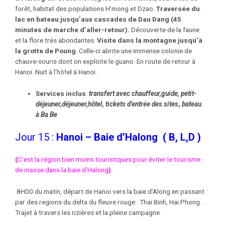
forêt, habitat des populations H’mong et Dzao.
Traversée du
lac en bateau jusqu’aux cascades de Dau Dang (45
minutes de marche d’aller-retour).
Découverte de la faune
et la flore très abondantes.
Visite
dans la montagne jusqu’à
la grotte de Poung
. Celle-ci abrite une immense colonie de
chauve-souris dont on exploite le guano. En route de retour à
Hanoi. Nuit à l’hôtel à Hanoi.
Services inclus
:
transfert avec chauffeur,guide, petit-
déjeuner,déjeuner,
hôtel
, tickets d’entrée des sites
,
bateau
à Ba Be
Jour 15 :
Hanoi – Baie d’Halong ( B, L,D )
(
C’est la région bien moins touristiques pour éviter le tourisme
de masse dans la baie d’Halong
)
8H00 du matin, départ de Hanoi vers la baie d’Along en passant
par des regions du delta du fleuve rouge: Thai Binh, Hai Phong .
Trajet à travers les rizières et la pleine campagne.