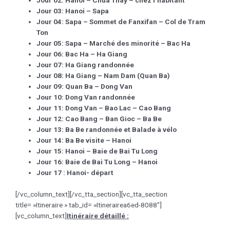
Jour 02: Hanoi – Chua Thay
– chez l’habitant
Jour 03:
Hanoi – Sapa
Jour 04:
Sapa – Sommet de Fanxifan – Col de Tram
Ton
Jour 05:
Sapa – Marché des minorité – Bac Ha
Jour 06:
Bac Ha – Ha Giang
Jour 0
7
:
Ha Giang randonnée
Jour 0
8
:
Ha Giang – Nam Dam (Quan Ba)
Jour 0
9
:
Quan Ba – Dong Van
Jour
10
:
Dong Van randonnée
Jour
11
:
Dong Van – Bao Lac – Cao Bang
Jour
12
:
Cao Bang – Ban Gioc – Ba Be
Jour
13
:
Ba Be randonnée et
Balade à vélo
Jour 1
4
:
Ba Be visite – Hanoi
Jour 1
5
:
Hanoi – Baie de Bai Tu Long
Jour 16:
Baie de Bai Tu Long – Hanoi
Jour 17 :
Hanoi- départ
[/vc_column_text][/vc_tta_section][vc_tta_section
title= »Itineraire » tab_id= »Itinerairea6ed-8088″]
[vc_column_text]
Itinéraire détaillé :