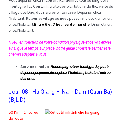
Petit déjeuner chez l’habitant. Randonnée tout au long de la
montagne Tay Con Linh, visite des plantations de thé, visite du
village des Dao, des rizières en terrasse. Déjeuner chez
l’habitant. Retour au village ou nous passons la deuxieme nuit
chez l’habitant.
Entre 6 et 7 heures de marche
.
Diner et nuit
chez l’habitant.
Note:
en fonction de votre condition physique et de vos envies,
ainsi que le temps sur place, notre guide choisit le sentier et le
chemin adaptés à vous.
Services inclus
:
Accompagnateur local
,guide, petit-
déjeuner,déjeuner,
diner,chez l’habitant
, tickets d’entrée
des sites
Jour 08 : Ha Giang – Nam Dam (Quan Ba)
(B,L,D)
50 Km = 2 heures
de route