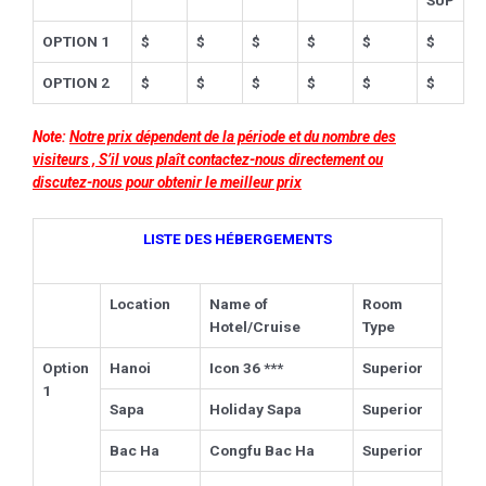
OPTION 1
$
$
$
$
$
$
OPTION 2
$
$
$
$
$
$
Note:
Notre prix dépendent de la période et du nombre des
visiteurs , S’il vous plaît contactez-nous directement ou
discutez-nous pour obtenir le meilleur prix
LISTE DES HÉBERGEMENTS
Location
Name of
Room
Hotel/Cruise
Type
Option
Hanoi
Icon 36 ***
Superior
1
Sapa
Holiday Sapa
Superior
Bac Ha
Congfu Bac Ha
Superior