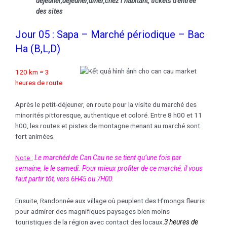
déjeuner,déjeuner,
diner,chez l’habitant
, tickets d’entrée
des sites
Jour 05 : Sapa – Marché périodique – Bac
Ha (B,L,D)
120 km = 3
heures de route
Après le petit-déjeuner, en route pour la visite du marché des
minorités pittoresque, authentique et coloré. Entre 8 h00 et 11
h00, les routes et pistes de montagne menant au marché sont
fort animées.
Note :
Le marchéd de Can Cau ne se tient qu’une fois par
semaine, le le samedi. Pour mieux profiter de ce marché, il vous
faut partir tôt, vers 6H45 ou 7H00.
Ensuite, Randonnée aux village où peuplent des H’mongs fleuris
pour admirer des magnifiques paysages bien moins
touristiques de la région avec contact des locaux.
3 heures de