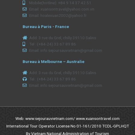
Mobile(hotline): +84 9 14 37 42 51
Email: xuansontravel@yahoo.com.vn
Email: hoalexuan2002@yahoo.fr
Bureau à Paris - France
Add: 3 rue du Grel, chilly 39110 Salins
Tel : (+84-24) 33 67 89 86
Email: info.sejoursauvietnam@gmail.com
Bureau à Melbourne – Australie
Add: 3 rue du Grel, chilly 39110 Salins
Tel : (+84-24) 33 67 89 86
Email: info.sejoursauvietnam@gmail.com
Web: www.sejourauvietnam.com/ www.xuansontravel.com
International Tour Operator License No 01-161/2010 TCDL-GPLHQT
By Vietnam National Administration of Tourism