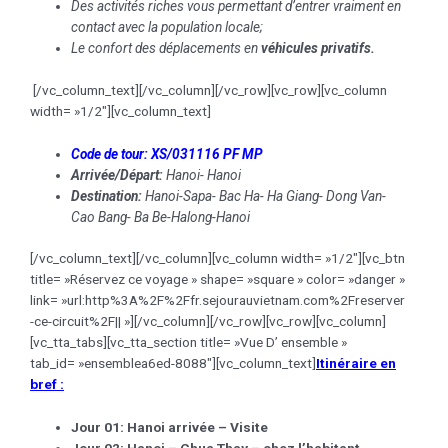
Des activités riches vous permettant d’entrer vraiment en
contact avec la population locale;
Le confort des déplacements en
véhicules privatifs.
[/vc_column_text][/vc_column][/vc_row][vc_row][vc_column
width= »1/2″][vc_column_text]
Code de tour: XS/031116 PF MP
Arrivée
/Départ:
Hanoi- Hanoi
Destination:
Hanoi-Sapa- Bac Ha- Ha Giang- Dong Van-
Cao Bang- Ba Be-Halong-Hanoi
[/vc_column_text][/vc_column][vc_column width= »1/2″][vc_btn
title= »Réservez ce voyage » shape= »square » color= »danger »
link= »url:http%3A%2F%2Ffr.sejourauvietnam.com%2Freserver
-ce-circuit%2F|| »][/vc_column][/vc_row][vc_row][vc_column]
[vc_tta_tabs][vc_tta_section title= »Vue D’ ensemble »
tab_id= »ensemblea6ed-8088″][vc_column_text]
Itinéraire en
bref :
Jour 01: Hanoi arrivée – Visite