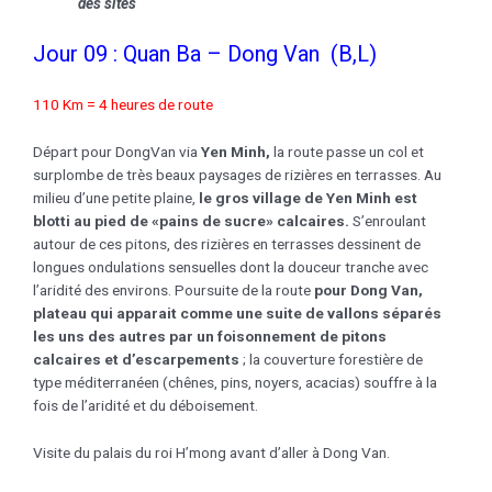
des sites
Jour 09 : Quan Ba – Dong Van (B,L)
110 Km = 4 heures de route
Départ pour DongVan via
Yen Minh,
la route passe un col et
surplombe de très beaux paysages de rizières en terrasses. Au
milieu d’une petite plaine,
le gros village de Yen Minh est
blotti au pied de «pains de sucre» calcaires.
S’enroulant
autour de ces pitons, des rizières en terrasses dessinent de
longues ondulations sensuelles dont la douceur tranche avec
l’aridité des environs. Poursuite de la route
pour Dong Van,
plateau qui apparait comme une suite de vallons séparés
les uns des autres par un foisonnement de pitons
calcaires et d’escarpements
; la couverture forestière de
type méditerranéen (chênes, pins, noyers, acacias) souffre à la
fois de l’aridité et du déboisement.
Visite du palais du roi H’mong avant d’aller à Dong Van.