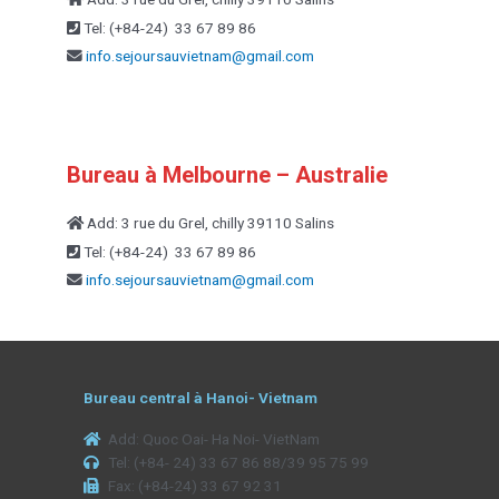
Tel: (+84-24) 33 67 89 86
info.sejoursauvietnam@
gmail.com
Bureau à Melbourne – Australie
Add: 3 rue du Grel, chilly 39110 Salins
Tel: (+84-24) 33 67 89 86
info.sejoursauvietnam@
gmail.com
Bureau central à Hanoi- Vietnam
Add: Quoc Oai- Ha Noi- VietNam
Tel: (+84- 24) 33 67 86 88/39 95 75 99
Fax: (+84-24) 33 67 92 31