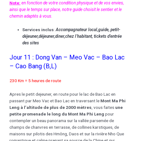
Note:
en fonction de votre condition physique et de vos envies,
ainsi que le temps sur place, notre guide choisit le sentier et le
chemin adaptés à vous.
Services inclus
:
Accompagnateur local
,guide, petit-
déjeuner,déjeuner,
diner,chez l’habitant
, tickets d’entrée
des sites
Jour 11 : Dong Van – Meo Vac – Bao Lac
– Cao Bang (B,L)
230 Km = 5 heures de route
Apres le petit dejeuner, en route pour le lac de Bao Lac en
passant par Meo Vac et Bao Lac en traversant le
Mont Ma Phi
Leng à l’altitude de plus de 2000 mètres
, vous faites
une
petite promenade le long du Mont Ma Phi Leng
pour
contempler un beau panorama sur la vallée parsemée de
champs de chanvres en terrasse, de collines karstiques, de
maisons sur pilotis des Hmông, Daos et sur la rivière Nho Que
romantique et calme prenant sa source de la Chine et qui