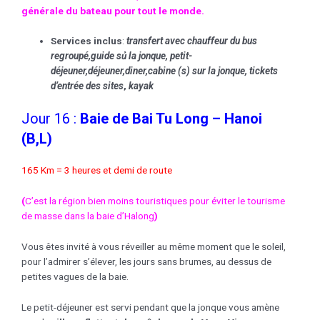
générale du bateau pour tout le monde.
Services inclus
:
transfert avec chauffeur
du bus
regroupé
,guide
sủ la jonque
, petit-
déjeuner,déjeuner,
diner,cabine (s) sur la jonque
, tickets
d’entrée des sites
,
kayak
Jour 16 :
Baie de Bai Tu Long – Hanoi
(B,L)
165 Km = 3 heures et demi de route
(
C’est la région bien moins touristiques pour éviter le tourisme
de masse dans la baie d’Halong
)
Vous êtes invité à vous réveiller au même moment que le soleil,
pour l’admirer s’élever, les jours sans brumes, au dessus de
petites vagues de la baie.
Le petit-déjeuner est servi pendant que la jonque vous amène