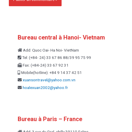
Bureau central à Hanoi- Vietnam
Add: Quoc Oai- Ha Noi- VietNam
Tel: (+84- 24) 33 67 86 88/39 95 75 99
Fax: (+84-24) 33 67 92 31
Mobile(hotline): +84 9 14 37 42 51
xuansontravel@yahoo.com.vn
hoalexuan2002@yahoo.fr
Bureau à Paris – France
Add: 3 rue du Grel, chilly 39110 Salins