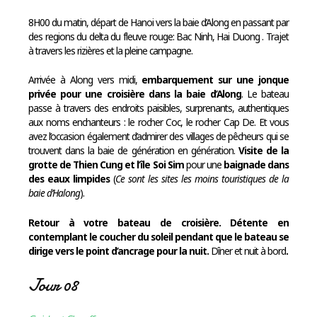
8H00 du matin, départ de Hanoi vers la baie d’Along en passant par
des regions du delta du fleuve rouge: Bac Ninh, Hai Duong . Trajet
à travers les rizières et la pleine campagne.
Arrivée à Along vers midi,
embarquement sur une jonque
privée pour une croisière dans la baie d’Along
. Le bateau
passe à travers des endroits paisibles, surprenants, authentiques
aux noms enchanteurs : le rocher Coc, le rocher Cap De. Et vous
avez l’occasion également d’admirer des villages de pêcheurs qui se
trouvent dans la baie de génération en génération.
Visite de la
grotte de Thien Cung et l’île Soi Sim
pour une
baignade dans
des eaux limpides
(
Ce sont les sites les moins touristiques de la
baie d’Halong
).
Retour à votre bateau de croisière. Détente en
contemplant le coucher du soleil pendant que le bateau se
dirige vers le point d’ancrage pour la nuit.
Dîner et nuit à bord
.
Jour 08