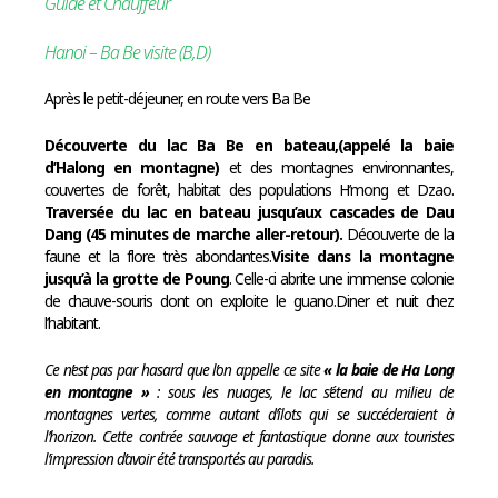
Guide et Chauffeur
Hanoi – Ba Be visite (B,D)
Après le petit-déjeuner, en route vers Ba Be
Découverte du lac Ba Be en bateau,(appelé la baie
d’Halong en montagne)
et des montagnes environnantes,
couvertes de forêt, habitat des populations H’mong et Dzao.
Traversée du lac en bateau jusqu’aux cascades de Dau
Dang (45 minutes de marche aller-retour).
Découverte de la
faune et la flore très abondantes.
Visite
dans la montagne
jusqu’à la grotte de Poung
. Celle-ci abrite une immense colonie
de chauve-souris dont on exploite le guano.Diner et nuit chez
l’habitant.
Ce n’est pas par hasard que l’on appelle ce site
« la baie de Ha Long
en montagne »
: sous les nuages, le lac s’étend au milieu de
montagnes vertes, comme autant d’îlots qui se succéderaient à
l’horizon. Cette contrée sauvage et fantastique donne aux touristes
l’impression d’avoir été transportés au paradis.