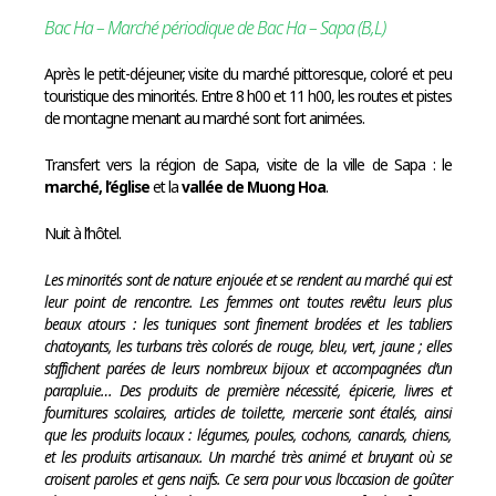
Bac Ha – Marché périodique de Bac Ha – Sapa (B,L)
Après le petit-déjeuner, visite du marché pittoresque, coloré et peu
touristique des minorités. Entre 8 h00 et 11 h00, les routes et pistes
de montagne menant au marché sont fort animées.
Transfert vers la région de Sapa, visite de la ville de Sapa : le
marché,
l’église
et la
vallée de Muong Hoa
.
Nuit à l’hôtel.
Les minorités sont de nature enjouée et se rendent au marché qui est
leur point de rencontre. Les femmes ont toutes revêtu leurs plus
beaux atours : les tuniques sont finement brodées et les tabliers
chatoyants, les turbans très colorés de rouge, bleu, vert, jaune ; elles
s’affichent parées de leurs nombreux bijoux et accompagnées d’un
parapluie… Des produits de première nécessité, épicerie, livres et
fournitures scolaires, articles de toilette, mercerie sont étalés, ainsi
que les produits locaux : légumes, poules, cochons, canards, chiens,
et les produits artisanaux. Un marché très animé et bruyant où se
croisent paroles et gens naïfs. Ce sera pour vous l’occasion de goûter