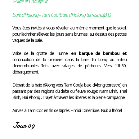
Guide et Chauffeur
Baie d’Halong– Tam Coc (Baie d’Halong terrestre)(B,L)
Vous êtes invités à vous réveiller au même moment que le soleil,
pour l’admirer s’élever, les jours sans brumes, au dessus des petites
vagues de la baie.
Visite de la grotte de Tunnel
en barque de bambou et
continuation de la croisière dans la baie Tu Long au milieu
d’innombrables îlots avec villages de pêcheurs. Vers 11h30,
débarquement.
Départ de la baie d’Along vers Tam Coc(la baie d’Along terrestre) en
passant par des regions du delta du fleuve rouge: Nam Dinh, Thai
Binh, Hai Phong . Trajet à travers les rizières et la pleine campagne.
Arrvez à Tam Coc en fin de l’après – midi. Diner libre. Nuit à l’hôtel.
Jour 09