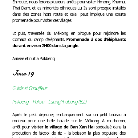
En route, nous ferons plusieurs arrêts pour visiter Hmong, Khamu,
Thai Dam, et les minorités ethniques Lu. Ils sont presque installés
dans des zones hors route et cela peut implique une courte
promenade pour visiter ces villages.
Et puis, traversée du Mékong en pirogue pour rejoindre les
Cornacs du camp d’éléphants.
Promenade à dos d’éléphants
durant environ 2H00 dans la jungle
.
Arrivée et nuit à Pakbeng.
Jour 19
Guide et Chauffeur
Pakbeng – Pakou – LuangPhabang (B,L)
Après le petit déjeuner, embarquement sur un petit bateau à
moteur pour une belle balade sur le Mékong. A mi-chemin,
arrêt pour
visiter le village de Ban Xan Hai
spécialisé dans la
production de l’alcool de riz – la boisson la plus populaire des