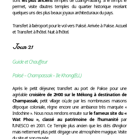
sont
les plus anciens
temples de LuangPrabang. Si le temps le
permet, visite d’autres temples du quartier historique recelant
quelques uns des plus beaux joyaux architecturaux du pays.
Transfert à l’aéroport pour le vol vers Paksé. Arrivée à Pakse. Accueil
et Transfert à l’hôtel. Nuit à l’hôtel.
Jour 21
Guide et Chauffeur
Paksé – Champassak – Ile Khong(B,L)
Après le petit déjeuner, transfert au port de Pakse pour une
agréable
croisière de 2H00 sur le Mékong à destination de
Champassak
, petit village où,de par les nombreuses maisons
d’époque coloniale, règne encore une ambiance très marquée «
Indochine ». Nous nous rendons ensuite sur
le fameux site du «
Wat Phou », classé au patrimoine de l’humanité
par
l’UNESCO en 2001. Ce Temple plus ancien que les cités d’Angkor
mais nettement plus petit dégage une atmosphère magique. Visite
du site et son musée.