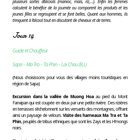
plusieurs sortes d’alcools (manioc, mais, riz,…). Enfin les femmes
calculent le bénéfice de la journée ou comparent les produits et les
jeunes filles se regroupent et se font belles. Quant aux hommes, ils
trinquent à l’alcool tout en discutant de chevaux et de terres
.
Jour 14
Guide et Chauffeur
Sapa – Ma Tra – Ta Phin – Lai Chau (B,L)
(Nous choisissons pour vous des villages moins touristiques en
région de Sapa)
Excursion dans la vallée de Muong Hoa
au pied du Mont
Fanxipan qui est coupée en deux par une petite rivière. Des rizières
en terrasses s’échelonnent sur les versants des montagnes, offrant
ainsi un paysage de velours.
Visite des hameaux Ma Tra et Ta
Phin
, peuplés de tribus ethniques que sont les Zays et les H’mongs
noirs.