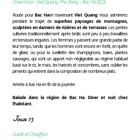
ChiemHoa – Viet Quang Pho Rang – Bac Ha (B,D)
Route pour
Bac Ha
en traversant
Viet Quang
. Vous admirerez
pendant le trajet de
superbes paysages de montagnes,
sculptées en damiers de rizières et de terrasses
. Les pentes
cultivées traditionnellement après brûlis sont peu à peu travaillées
en terrasses irriguées. Les femmes y passent une grande partie de
leur temps, tandis que les hommes vont encore en forêt, en quête
de gibier, ou pour la cueillette des champignons, baies, plantes
sauvages, qui sont un apport non négligeable au régime habituel
basé sur le riz, le maïs, les haricots et concombres, sans oublier les
piments qui entrent dans la composition de nombreux plats.
Arrivée à Bac Ha en fin de la journée.
Balade dans la région de Bac Ha. Diner et nuit chez
l’habitant.
Jour 13
Guide et Chauffeur