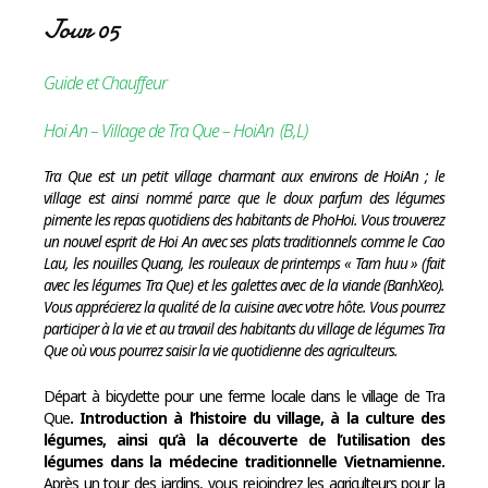
Jour 05
Guide et Chauffeur
Hoi An – Village de Tra Que – HoiAn (B,L)
Tra Que est un petit village charmant aux environs de HoiAn ; le
village est ainsi nommé parce que le doux parfum des légumes
pimente les repas quotidiens des habitants de PhoHoi. Vous trouverez
un nouvel esprit de Hoi An avec ses plats traditionnels comme le Cao
Lau, les nouilles Quang, les rouleaux de printemps « Tam huu » (fait
avec les légumes Tra Que) et les galettes avec de la viande (BanhXeo).
Vous apprécierez la qualité de la cuisine avec votre hôte. Vous pourrez
participer à la vie et au travail des habitants du village de légumes Tra
Que où vous pourrez saisir la vie quotidienne des agriculteurs.
Départ à bicyclette pour une ferme locale dans le village de Tra
Que
. Introduction à l’histoire du village, à la culture des
légumes, ainsi qu’à la découverte de l’utilisation des
légumes dans la médecine traditionnelle Vietnamienne.
Après un tour des jardins, vous rejoindrez les agriculteurs pour la