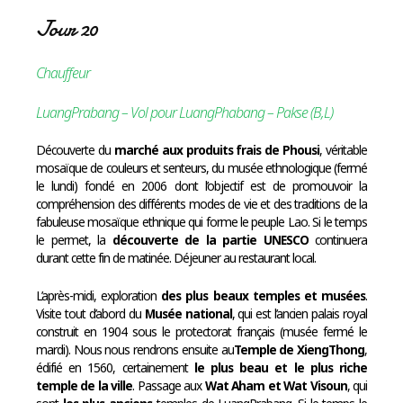
Jour 20
Chauffeur
LuangPrabang – Vol pour LuangPhabang – Pakse (B,L)
Découverte du
marché aux produits frais de Phousi
, véritable
mosaïque de couleurs et senteurs, du musée ethnologique (fermé
le lundi) fondé en 2006 dont l’objectif est de promouvoir la
compréhension des différents modes de vie et des traditions de la
fabuleuse mosaïque ethnique qui forme le peuple Lao. Si le temps
le permet, la
découverte de la partie
UNESCO
continuera
durant cette fin de matinée. Déjeuner au restaurant local.
L’après-midi, exploration
des plus beaux temples et musées
.
Visite tout d’abord du
Musée national
, qui est l’ancien palais royal
construit en 1904 sous le protectorat français (musée fermé le
mardi). Nous nous rendrons ensuite au
Temple de XiengThong
,
édifié en 1560, certainement
le plus beau et le plus riche
temple de la ville
. Passage aux
Wat Aham et Wat Visoun
, qui