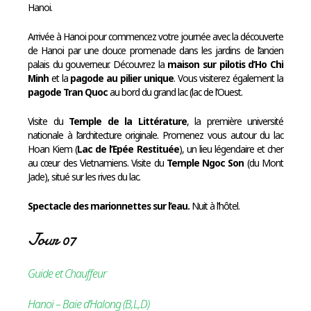
Hanoi.
Arrivée à Hanoi pour commencez votre journée avec la découverte
de Hanoi par une douce promenade dans les jardins de l’ancien
palais du gouverneur. Découvrez la
maison sur pilotis d’Ho Chi
Minh
et la
pagode au pilier unique
. Vous visiterez également la
pagode Tran Quoc
au bord du grand lac (lac de l’Ouest.
Visite du
Temple de la Littérature
, la première université
nationale à l’architecture originale. Promenez vous autour du lac
Hoan Kiem (
Lac de l’Epée Restituée
), un lieu légendaire et cher
au cœur des Vietnamiens. Visite du
Temple Ngoc Son
(du Mont
Jade), situé sur les rives du lac.
Spectacle des marionnettes sur l’eau.
Nuit à l’hôtel.
Jour 07
Guide et Chauffeur
Hanoi – Baie d’Halong (B,L,D)