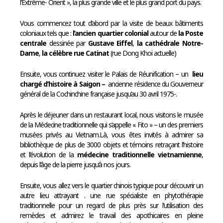
l’Extrême- Orient », la plus grande ville et le plus grand port du pays.
Vous commencez tout d’abord par la visite de beaux bâtiments
coloniaux tels que :
l’ancien
quartier colonial
autour de
la Poste
centrale
dessinée par
Gustave Eiffel
,
la cathédrale Notre-
Dame
,
la célèbre rue Catinat
(rue Dong Khoi actuelle)
Ensuite, vous continuez visiter le Palais de Réunification – un
lieu
chargé d’histoire à Saigon
–
ancienne résidence du Gouverneur
général de la Cochinchine française jusqu’au 30 avril 1975-.
Après le déjeuner dans un restaurant local, nous visitons le musée
de la Médecine traditionnelle qui s’appelle « Fito » – un des premiers
musées privés au Vietnam.Là, vous êtes invités à admirer sa
bibliothèque de plus de 3000 objets et témoins retraçant l’histoire
et l’évolution de la
médecine traditionnelle vietnamienne
,
depuis l’âge de la pierre jusqu’à nos jours.
Ensuite, vous allez vers le quartier chinois typique pour découvrir un
autre lieu attrayant . une rue spécialiste en phytothérapie
traditionnelle pour un regard de plus près sur l’utilisation des
remèdes et admirez le travail des apothicaires en pleine