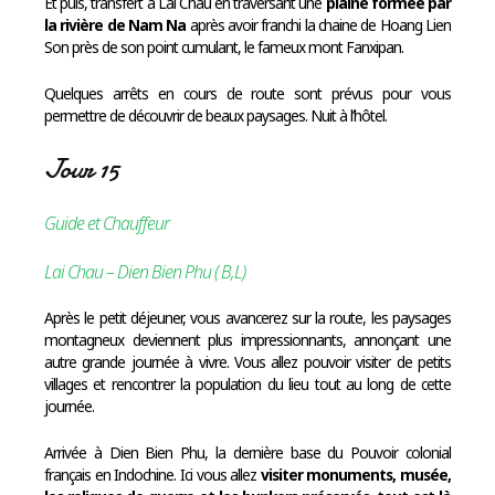
Et puis, transfert à Lai Chau en traversant une
plaine formée par
la rivière de Nam Na
après avoir franchi la chaine de Hoang Lien
Son près de son point cumulant, le fameux mont Fanxipan.
Quelques arrêts en cours de route sont prévus pour vous
permettre de découvrir de beaux paysages. Nuit à l’hôtel.
Jour 15
Guide et Chauffeur
Lai Chau – Dien Bien Phu ( B,L)
Après le petit déjeuner, vous avancerez sur la route, les paysages
montagneux deviennent plus impressionnants, annonçant une
autre grande journée à vivre. Vous allez pouvoir visiter de petits
villages et rencontrer la population du lieu tout au long de cette
journée.
Arrivée à Dien Bien Phu, la dernière base du Pouvoir colonial
français en Indochine. Ici vous allez
visiter monuments, musée,