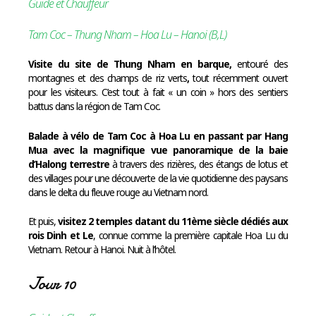
Guide et Chauffeur
Tam Coc – Thung Nham – Hoa Lu – Hanoi (B,L)
Visite du site de Thung Nham en barque,
entouré des
montagnes et des champs de riz verts
,
tout récemment ouvert
pour les visiteurs. C’est tout à fait « un coin » hors des sentiers
battus dans la région de Tam Coc.
Balade à vélo de Tam Coc à Hoa Lu en passant par Hang
Mua avec la magnifique vue panoramique de la baie
d’Halong terrestre
à travers des rizières, des étangs de lotus et
des villages pour une découverte de la vie quotidienne des paysans
dans le delta du fleuve rouge au Vietnam nord.
Et puis,
visitez 2 temples datant du 11ème siècle dédiés aux
rois Dinh et Le
, connue comme la première capitale Hoa Lu du
Vietnam. Retour à Hanoi. Nuit à l’hôtel.
Jour 10