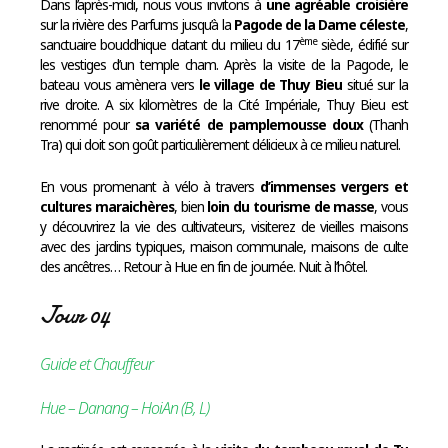
Dans l’après-midi, nous vous invitons à
une agréable croisière
sur la rivière des Parfums jusqu’à la
Pagode de la Dame céleste
,
ème
sanctuaire bouddhique datant du milieu du 17
siècle, édifié sur
les vestiges d’un temple cham. Après la visite de la Pagode, le
bateau vous amènera vers
le village de Thuy Bieu
situé sur la
rive droite. A six kilomètres de la Cité Impériale, Thuy Bieu est
renommé pour
sa variété de pamplemousse doux
(Thanh
Tra) qui doit son goût particulièrement délicieux à ce milieu naturel.
En vous promenant à vélo à travers
d’immenses vergers et
cultures maraichères
, bien
loin du tourisme de masse
, vous
y découvrirez la vie des cultivateurs, visiterez de vieilles maisons
avec des jardins typiques, maison communale, maisons de culte
des ancêtres… Retour à Hue en fin de journée. Nuit à l’hôtel.
Jour 04
Guide et Chauffeur
Hue – Danang – HoiAn (B, L)