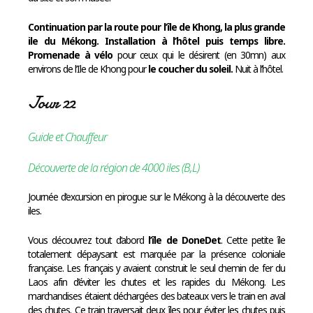
Continuation par la route pour
l’île de Khong, la plus grande
ile du Mékong
. Installation à l’hôtel puis temps libre.
Promenade à vélo
pour ceux qui le désirent (en 30mn) aux
environs de l’Ile de Khong pour
le coucher du soleil.
Nuit à l’hôtel.
Jour 22
Guide et Chauffeur
Découverte de la région de 4000 iles (B,L)
Journée d’excursion en pirogue sur le Mékong à la découverte des
iles.
Vous découvrez tout d’abord
l’île de DoneDet
. Cette petite île
totalement dépaysant est marquée par la présence coloniale
française. Les français y avaient construit le seul chemin de fer du
Laos afin d’éviter les chutes et les rapides du Mékong. Les
marchandises étaient déchargées des bateaux vers le train en aval
des chutes. Ce train traversait deux îles pour éviter les chutes puis