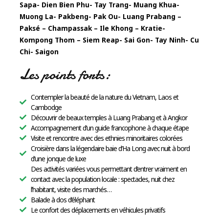
Sapa- Dien Bien Phu- Tay Trang- Muang Khua-
Muong La- Pakbeng- Pak Ou- Luang Prabang –
Paksé – Champassak – Ile Khong – Kratie-
Kompong Thom – Siem Reap- Sai Gon- Tay Ninh- Cu
Chi- Saigon
Les points forts:
Contempler la beauté de la nature du Vietnam, Laos et
Cambodge
Découvrir de beaux temples à Luang Prabang et à Angkor
Accompagnement d’un guide francophone à chaque étape
Visite et rencontre avec des ethnies minoritaires colorées
Croisière dans la légendaire baie d’Ha Long avec nuit à bord
d’une jonque de luxe
Des activités variées vous permettant d’entrer vraiment en
contact avec la population locale : spectacles, nuit chez
l’habitant, visite des marchés…
Balade à dos d’éléphant
Le confort des déplacements en véhicules privatifs