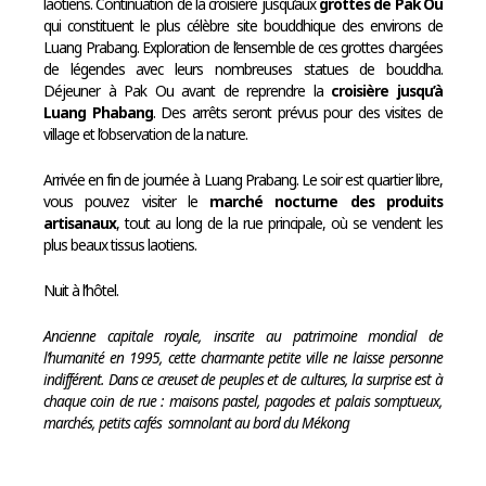
laotiens. Continuation de la croisière jusqu’aux
grottes de Pak Ou
qui constituent le plus célèbre site bouddhique des environs de
Luang Prabang. Exploration de l’ensemble de ces grottes chargées
de légendes avec leurs nombreuses statues de bouddha.
Déjeuner à Pak Ou avant de reprendre la
croisière jusqu’à
Luang Phabang
. Des arrêts seront prévus pour des visites de
village et l’observation de la nature.
Arrivée en fin de journée à Luang Prabang. Le soir est quartier libre,
vous pouvez visiter le
marché nocturne des produits
artisanaux
, tout au long de la rue principale, où se vendent les
plus beaux tissus laotiens.
Nuit à l’hôtel.
Ancienne capitale royale, inscrite au patrimoine mondial de
l’humanité en 1995, cette charmante petite ville ne laisse personne
indifférent. Dans ce creuset de peuples et de cultures, la surprise est à
chaque coin de rue : maisons pastel, pagodes et palais somptueux,
marchés, petits cafés somnolant au bord du Mékong