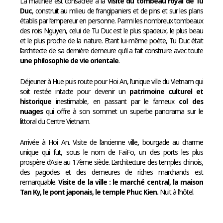
La matinée est consacrée à la
visite du tombeau royal de Tu
Duc
, construit au milieu de frangipaniers et de pins et sur les plans
établis par l’empereur en personne. Parmi les nombreux tombeaux
des rois Nguyen, celui de Tu Duc est le plus spacieux, le plus beau
et le plus proche de la nature. Etant lui-même poète, Tu Duc était
l’architecte de sa dernière demeure qu’il a fait construire avec toute
une philosophie de vie orientale
.
Déjeuner à Hue puis route pour Hoi An, l’unique ville du Vietnam qui
soit restée intacte pour devenir un
patrimoine culturel et
historique
inestimable, en passant par le fameux
col des
nuages
qui offre à son sommet un superbe panorama sur le
littoral du Centre Vietnam.
Arrivée à Hoi An. Visite de l’ancienne ville
,
bourgade au charme
unique qui fut, sous le nom de FaiFo, un des ports les plus
prospère d’Asie au 17ème siècle. L’architecture des temples chinois,
des pagodes et des demeures de riches marchands est
remarquable.
Visite de la ville : le marché central, la maison
Tan Ky, le pont japonais, le temple Phuc Kien.
Nuit à l’hôtel.