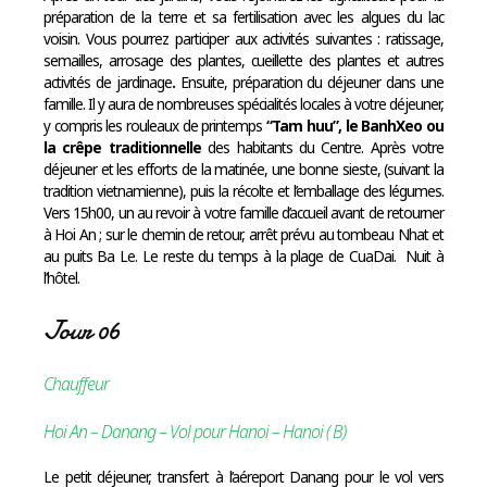
préparation de la terre et sa fertilisation avec les algues du lac
voisin. Vous pourrez participer aux activités suivantes : ratissage,
semailles, arrosage des plantes, cueillette des plantes et autres
activités de jardinage
.
Ensuite, préparation du déjeuner dans une
famille. Il y aura de nombreuses spécialités locales à votre déjeuner,
y compris les rouleaux de printemps
“Tam huu”, le BanhXeo ou
la crêpe traditionnelle
des habitants du Centre. Après votre
déjeuner et les efforts de la matinée, une bonne sieste, (suivant la
tradition vietnamienne), puis la récolte et l’emballage des légumes.
Vers 15h00, un au revoir à votre famille d’accueil avant de retourner
à Hoi An ; sur le chemin de retour, arrêt prévu au tombeau Nhat et
au puits Ba Le. Le reste du temps à la plage de CuaDai. Nuit à
l’hôtel.
Jour 06
Chauffeur
Hoi An – Danang – Vol pour Hanoi – Hanoi ( B)
Le petit déjeuner, transfert à l’aéreport Danang pour le vol vers