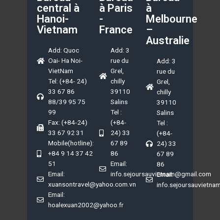
central à
à Paris
à
Hanoi-
-
Melbourne
Vietnam
France
–
Australie
Add: Quoc
Add: 3
Oai- Ha Noi-
rue du
Add: 3
VietNam
Grel,
rue du
Tel: (+84- 24)
chilly
Grel,
33 67 86
39110
chilly
88/39 95 75
Salins
39110
99
Tel :
Salins
Fax: (+84-24)
(+84-
Tel :
33 67 92 31
24) 33
(+84-
Mobile(hotline):
67 89
24) 33
+84 9 14 37 42
86
67 89
51
Email:
86
Email:
info.sejoursauvietnam@gmail.com
Email:
xuansontravel@yahoo.com.vn
info.sejoursauvietn
Email:
hoalexuan2002@yahoo.fr