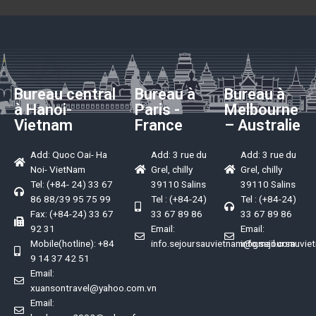
Bureau central
Bureau à
Bureau à
à Hanoi-
Paris -
Melbourne
Vietnam
France
– Australie
Add: Quoc Oai- Ha
Add: 3 rue du
Add: 3 rue du
Noi- VietNam
Grel, chilly
Grel, chilly
Tel: (+84- 24) 33 67
39110 Salins
39110 Salins
86 88/39 95 75 99
Tel : (+84-24)
Tel : (+84-24)
Fax: (+84-24) 33 67
33 67 89 86
33 67 89 86
92 31
Email:
Email:
Mobile(hotline): +84
info.sejoursauvietnam@gmail.com
info.sejoursauvi
9 14 37 42 51
Email:
xuansontravel@yahoo.com.vn
Email: