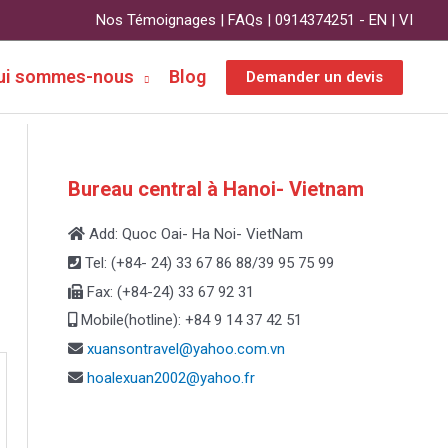
Nos Témoignages
| FAQs | 0914374251 -
EN
|
VI
ui sommes-nous
Blog
Demander un devis
Bureau central à Hanoi- Vietnam
Add: Quoc Oai- Ha Noi- VietNam
Tel: (+84- 24) 33 67 86 88/39 95 75 99
Fax: (+84-24) 33 67 92 31
Mobile(hotline): +84 9 14 37 42 51
xuansontravel@yahoo.com.vn
hoalexuan2002@yahoo.fr