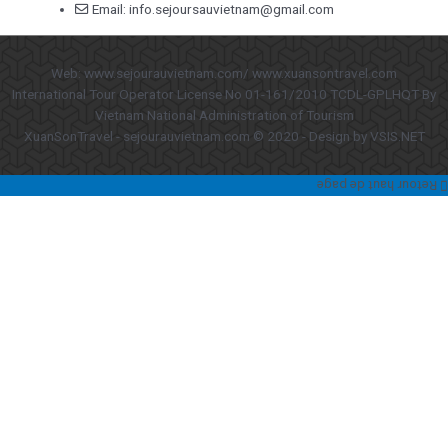
Email: info.sejoursauvietnam@gmail.com
Web: www.sejourauvietnam.com/ www.xuansontravel.com
International Tour Operator License No 01-161/2010 TCDL-GPLHQT By
Vietnam National Administration of Tourism
XuanSonTravel - sejourauvietnam.com © 2020 - Design by VSIS.NET
Retour haut de page