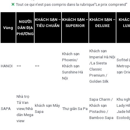
Tout ce qui n’est pas compris dans la rubrique”Le prix comprend”
KHÁCH SẠN –
KHÁCH SẠN –
KHÁCH SẠN –
KHÁC
NGƯỜI
TIÊU CHUẨN
SUPERIOR
DELUXE
LU
Vùng
DÂN ĐỊA
PHƯƠNG
Khách sạn
Khách sạn
Imperial Hà Nội
Phoenix/
Sofitel
/La Siesta
HANOI
==
==
Khách sạn
Metrop
Classic
Sunshine Hà
sạn Ori
Premium /
Nội
Golden Silk
Nhà trọ
Sapa Charm /
Khu ngh
Tả Van
khách sạn Mây
Khách sạn
Lady Hi
SAPA
view/Nhà
Thư giãn Sa Pa
Sapa
Pistachio /
Jade hi
dân Mega
Bamboo Sapa
Ecolod
view