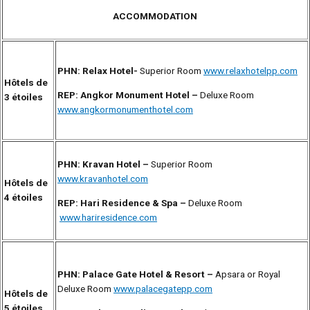
ACCOMMODATION
PHN:
Relax Hotel-
Superior Room
www.relaxhotelpp.com
Hôtels
de
REP:
Angkor Monument Hotel –
Deluxe Room
3 étoiles
www.angkormonumenthotel.com
PHN:
Kravan Hotel –
Superior Room
www.kravanhotel.com
Hôtels
de
4 étoiles
REP:
Hari Residence & Spa –
Deluxe Room
www.hariresidence.com
PHN: Palace Gate Hotel & Resort –
Apsara or Royal
Deluxe Room
www.palacegatepp.com
Hôtels
de
5 étoiles