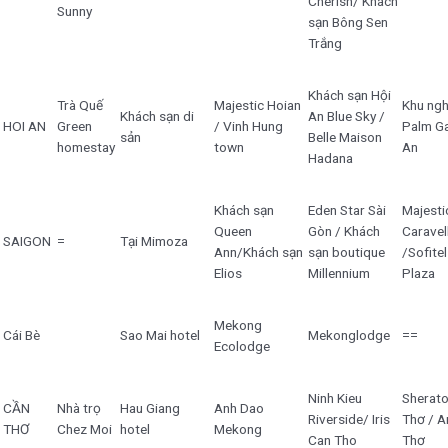
Cherish/ Khách
Sunny
sạn Bông Sen
Trắng
Khách sạn Hội
Trà Quế
Majestic Hoian
Khu ngh
Khách sạn di
An Blue Sky /
HOI AN
Green
/ Vinh Hung
Palm G
sản
Belle Maison
homestay
town
An
Hadana
Khách sạn
Eden Star Sài
Majesti
Queen
Gòn / Khách
Caravel
SAIGON
=
Tại Mimoza
Ann/Khách sạn
sạn boutique
/Sofite
Elios
Millennium
Plaza
Mekong
Cái Bè
Sao Mai hotel
Mekonglodge
==
Ecolodge
Ninh Kieu
Sherat
CẦN
Nhà trọ
Hau Giang
Anh Dao
Riverside/ Iris
Thơ / A
THƠ
Chez Moi
hotel
Mekong
Can Tho
Thơ