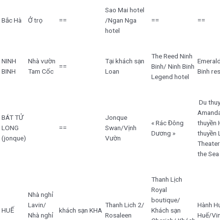
Sao Mai hotel
Bắc Hà
Ở trọ
==
/Ngan Nga
==
==
hotel
The Reed Ninh
NINH
Nhà vườn
Tại khách sạn
Emerald
==
Binh/ Ninh Binh
BINH
Tam Cốc
Loan
Binh re
Legend hotel
Du thu
Amand
BÁT TỬ
Jonque
« Rác Đông
thuyền 
LONG
==
Swan/Vịnh
Dương »
thuyền 
(jonque)
Vườn
Theate
the Sea
Thanh Lịch
Royal
Nhà nghỉ
boutique/
Lavin/
Thanh Lich 2/
Hành H
HUẾ
khách sạn KHA
Khách sạn
Nhà nghỉ
Rosaleen
Huế/Vin