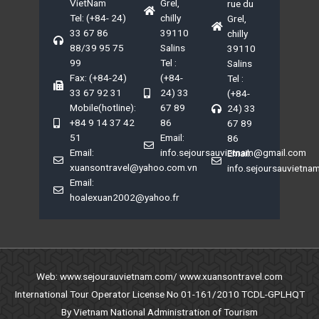
VietNam
Grel,
rue du
Tel: (+84- 24)
chilly
Grel,
33 67 86
39110
chilly
88/39 95 75
Salins
39110
99
Tel :
Salins
Fax: (+84-24)
(+84-
Tel :
33 67 92 31
24) 33
(+84-
Mobile(hotline):
67 89
24) 33
+84 9 14 37 42
86
67 89
51
Email:
86
Email:
info.sejoursauvietnam@gmail.com
Email:
xuansontravel@yahoo.com.vn
info.sejoursauvietn
Email:
hoalexuan2002@yahoo.fr
Web: www.sejourauvietnam.com/ www.xuansontravel.com
International Tour Operator License No 01-161/2010 TCDL-GPLHQT
By Vietnam National Administration of Tourism