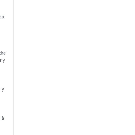
es.
dre
r y
s y
e à