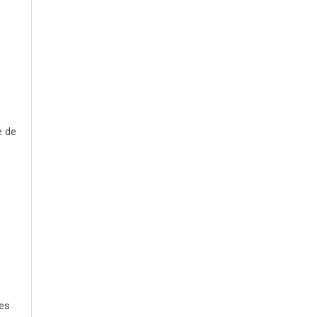
e de
res