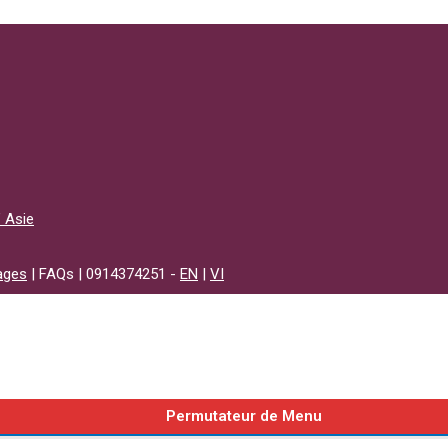
’ Asie
ages
| FAQs | 0914374251 -
EN
|
VI
Permutateur de Menu