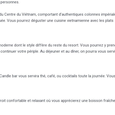
 personnes.
 du Centre du Viêtnam, comportant d’authentiques colonnes impérial
quée. Vous pourrez déguster une cuisine vietnamienne avec les plats
t moderne dont le style diffère du reste du resort. Vous pourrez y pren
e continuer votre périple. Au déjeuner et au dîner, on pourra vous servi
 Candle bar vous servira thé, café, ou cocktails toute la journée. Vou
ndroit confortable et relaxant où vous apprécierez une boisson fraîch