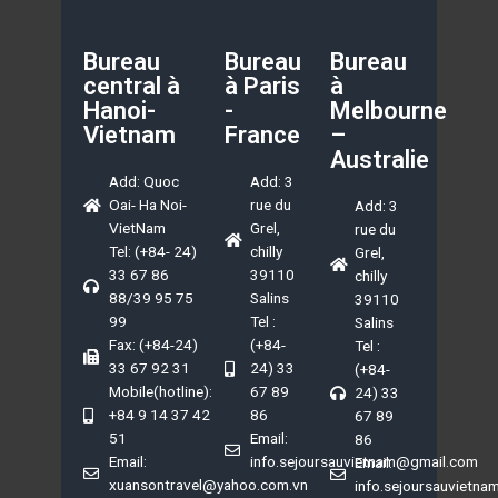
Bureau
Bureau
Bureau
central à
à Paris
à
Hanoi-
-
Melbourne
Vietnam
France
–
Australie
Add: Quoc
Add: 3
Oai- Ha Noi-
rue du
Add: 3
VietNam
Grel,
rue du
Tel: (+84- 24)
chilly
Grel,
33 67 86
39110
chilly
88/39 95 75
Salins
39110
99
Tel :
Salins
Fax: (+84-24)
(+84-
Tel :
33 67 92 31
24) 33
(+84-
Mobile(hotline):
67 89
24) 33
+84 9 14 37 42
86
67 89
51
Email:
86
Email:
info.sejoursauvietnam@gmail.com
Email:
xuansontravel@yahoo.com.vn
info.sejoursauvietn