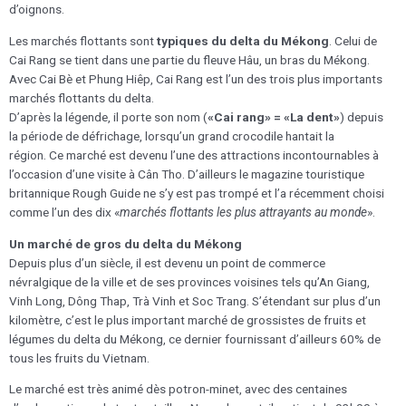
d’oignons.
Les marchés flottants sont
typiques du delta du Mékong
. Celui de
Cai Rang se tient dans une partie du fleuve Hâu, un bras du Mékong.
Avec Cai Bè et Phung Hiêp, Cai Rang est l’un des trois plus importants
marchés flottants du delta.
D’après la légende, il porte son nom (
«Cai rang» = «La dent»
) depuis
la période de défrichage, lorsqu’un grand crocodile hantait la
région. Ce marché est devenu l’une des attractions incontournables à
l’occasion d’une visite à Cân Tho. D’ailleurs le magazine touristique
britannique Rough Guide ne s’y est pas trompé et l’a récemment choisi
comme l’un des dix «
marchés flottants les plus attrayants au monde
».
Un marché de gros du delta du Mékong
Depuis plus d’un siècle, il est devenu un point de commerce
névralgique de la ville et de ses provinces voisines tels qu’An Giang,
Vinh Long, Dông Thap, Trà Vinh et Soc Trang. S’étendant sur plus d’un
kilomètre, c’est le plus important marché de grossistes de fruits et
légumes du delta du Mékong, ce dernier fournissant d’ailleurs 60% de
tous les fruits du Vietnam.
Le marché est très animé dès potron-minet, avec des centaines