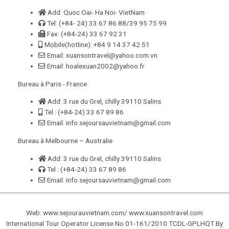
Add: Quoc Oai- Ha Noi- VietNam
Tel: (+84- 24) 33 67 86 88/39 95 75 99
Fax: (+84-24) 33 67 92 31
Mobile(hotline): +84 9 14 37 42 51
Email: xuansontravel@yahoo.com.vn
Email: hoalexuan2002@yahoo.fr
Bureau à Paris - France
Add: 3 rue du Grel, chilly 39110 Salins
Tel : (+84-24) 33 67 89 86
Email: info.sejoursauvietnam@gmail.com
Bureau à Melbourne – Australie
Add: 3 rue du Grel, chilly 39110 Salins
Tel : (+84-24) 33 67 89 86
Email: info.sejoursauvietnam@gmail.com
Web: www.sejourauvietnam.com/ www.xuansontravel.com
International Tour Operator License No 01-161/2010 TCDL-GPLHQT By