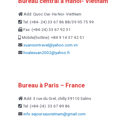
Bureau central à Hanoi- Vietnam
Add: Quoc Oai- Ha Noi- VietNam
Tel: (+84- 24) 33 67 86 88/39 95 75 99
Fax: (+84-24) 33 67 92 31
Mobile(hotline): +84 9 14 37 42 51
xuansontravel@yahoo.com.vn
hoalexuan2002@yahoo.fr
Bureau à Paris – France
Add: 3 rue du Grel, chilly 39110 Salins
Tel: (+84-24) 33 67 89 86
info.sejoursauvietnam@
gmail.com