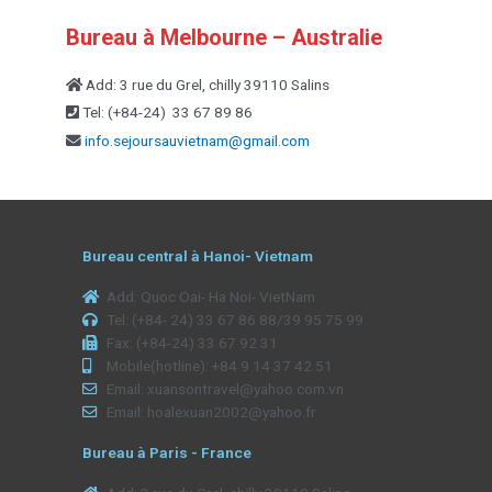
Bureau à Melbourne – Australie
Add: 3 rue du Grel, chilly 39110 Salins
Tel: (+84-24) 33 67 89 86
info.sejoursauvietnam@
gmail.com
Bureau central à Hanoi- Vietnam
Add: Quoc Oai- Ha Noi- VietNam
Tel: (+84- 24) 33 67 86 88/39 95 75 99
Fax: (+84-24) 33 67 92 31
Mobile(hotline): +84 9 14 37 42 51
Email: xuansontravel@yahoo.com.vn
Email: hoalexuan2002@yahoo.fr
Bureau à Paris - France