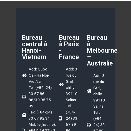
Bureau
Bureau
Bureau
central à
à Paris
à
Hanoi-
-
Melbourne
Vietnam
France
–
Australie
Add: Quoc
Add: 3
Oai- Ha Noi-
rue du
Add: 3
VietNam
Grel,
rue du
Tel: (+84- 24)
chilly
Grel,
33 67 86
39110
chilly
88/39 95 75
Salins
39110
99
Tel :
Salins
Fax: (+84-24)
(+84-
Tel :
33 67 92 31
24) 33
(+84-
Mobile(hotline):
67 89
24) 33
+84 9 14 37 42
86
67 89