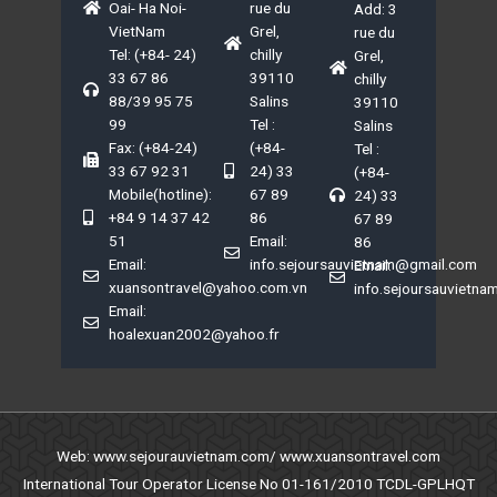
Oai- Ha Noi-
rue du
Add: 3
VietNam
Grel,
rue du
Tel: (+84- 24)
chilly
Grel,
33 67 86
39110
chilly
88/39 95 75
Salins
39110
99
Tel :
Salins
Fax: (+84-24)
(+84-
Tel :
33 67 92 31
24) 33
(+84-
Mobile(hotline):
67 89
24) 33
+84 9 14 37 42
86
67 89
51
Email:
86
Email:
info.sejoursauvietnam@gmail.com
Email:
xuansontravel@yahoo.com.vn
info.sejoursauvietn
Email:
hoalexuan2002@yahoo.fr
Web: www.sejourauvietnam.com/ www.xuansontravel.com
International Tour Operator License No 01-161/2010 TCDL-GPLHQT