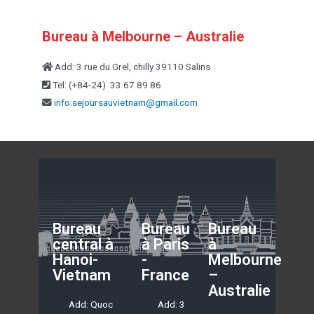
Bureau à Melbourne – Australie
Add: 3 rue du Grel, chilly 39110 Salins
Tel: (+84-24) 33 67 89 86
info.sejoursauvietnam@
gmail.com
Bureau
Bureau
Bureau
central à
à Paris
à
Hanoi-
-
Melbourne
Vietnam
France
–
Australie
Add: Quoc
Add: 3